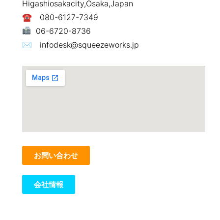
Higashiosakacity,Osaka,Japan
☎ 080-6127-7349
06-6720-8736
✉ infodesk@squeezeworks.jp
お問い合わせ
会社情報